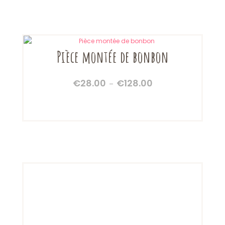
€55.00
Pièce montée de bonbon
€
28.00
€
128.00
Plage
–
de
prix :
€28.00
à
€128.00