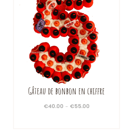
Gâteau de bonbon en chiffre
€
40.00
€
55.00
Plage
–
de
prix :
€40.00
à