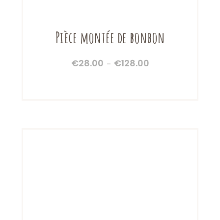
Pièce montée de bonbon
€
28.00
€
128.00
Plage
–
de
prix :
€28.00
à
€128.00